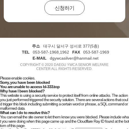
신청하기
주소
대구시 달서구 성서로 377(5층)
TEL
053-587-1968,1962
FAX
053-587-1969
E-MAIL
dgywcasilver@hanmail.net
COPYRIGHT © 2020 DAEGU YWCA SENIOR WELFARE
CENTER ALL RIGHTS RESERVED.
Please enable cookies.
Sorry, you have been blocked
You are unable to access
bl-333.top
Why have I been blocked?
This website is using a security service to protect itself from online attacks. The action
you just performed triggered the security solution. There are several actions that coul
d trigger this block including submitting a certain word or phrase, a SQL command or
malformed data.
What can I do to resolve this?
You can email the site owner to let them know you were blocked. Please include wha
t you were doing when this page came up and the Cloudflare Ray ID found at the bot
tom of this page.